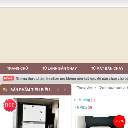
TRANG CHỦ
TỦ LẠNH BÁN CHẠY
TỦ MÁT BÁN CHẠY
Những thực phẩm kỵ nhau mẹ không nên kết hợp để nấu cháo cho b
Trang chủ
Danh sách sản ph
SẢN PHẨM TIÊU BIỂU
15-16kg
(1)
8 -9kg
(8)
-62%