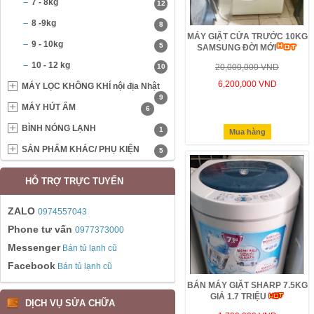
7 - 8kg
12
8 -9kg
8
MÁY GIẶT CỬA TRƯỚC 10KG
9 - 10kg
5
SAMSUNG ĐỜI MỚI
10 - 12 kg
10
20,000,000 VND
6,200,000 VND
MÁY LỌC KHÔNG KHÍ nội địa Nhật
9
MÁY HÚT ẨM
6
BÌNH NÓNG LẠNH
1
Mua hàng
SẢN PHẨM KHÁC/ PHỤ KIỆN
5
HỖ TRỢ TRỰC TUYẾN
ZALO
0974557043
Phone tư vấn
0977373000
Messenger
Bán tủ lạnh cũ
Facebook
Bán tủ lạnh cũ
BÁN MÁY GIẶT SHARP 7.5KG
GIÁ 1.7 TRIỆU
DỊCH VỤ SỬA CHỮA