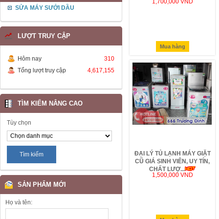
1,700,000 VND
SỬA MÁY SƯỞI DẦU
LƯỢT TRUY CẬP
Mua hàng
Hôm nay
310
Tổng lượt truy cập
4,617,155
TÌM KIẾM NÂNG CAO
Tùy chọn
ĐẠI LÝ TỦ LẠNH MÁY GIẶT
CŨ GIÁ SINH VIÊN, UY TÍN,
CHẤT LƯỢ...
1,500,000 VND
SẢN PHẨM MỚI
Họ và tên: