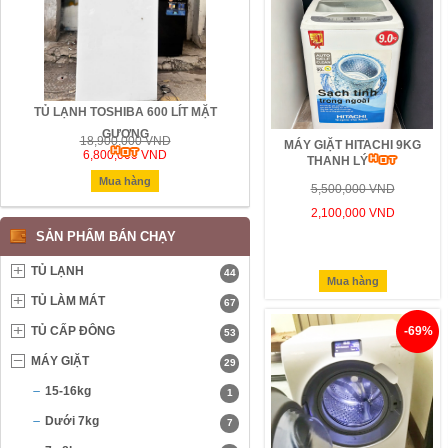
N
TỦ LẠNH TOSHIBA 600 LÍT MẶT
TỦ LẠNH 3 NGĂN ĐÁ RƠI HITACHI
GƯƠNG
LÍT CÔNG NGHỆ INVERTER
18,900,000 VND
18,940,000 VND
MÁY GIẶT HITACHI 9KG
6,800,000 VND
5,500,000 VND
THANH LÝ
Mua hàng
Mua hàng
5,500,000 VND
2,100,000 VND
SẢN PHẨM BÁN CHẠY
TỦ LẠNH
44
Mua hàng
TỦ LÀM MÁT
67
TỦ CẤP ĐÔNG
-69%
53
MÁY GIẶT
29
15-16kg
1
Dưới 7kg
7