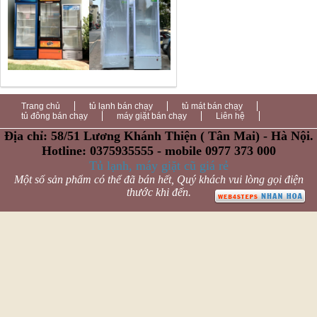
Trang chủ
tủ lạnh bán chạy
tủ mát bán chạy
tủ đông bán chạy
máy giặt bán chạy
Liên hệ
Địa chỉ: 58/51 Lương Khánh Thiện ( Tân Mai) - Hà Nội.
Hotline: 0375935555 - mobile 0977 373 000
Tủ lạnh, máy giặt cũ giá rẻ
Một số sản phẩm có thể đã bán hết, Quý khách vui lòng gọi điện
thước khi đến.