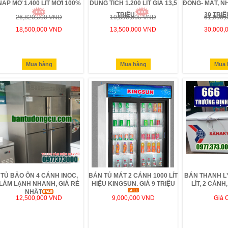
NẮP MỞ 1.400 LÍT MỚI 100%
DUNG TÍCH 1.200 LÍT GIÁ 13,5
ĐÔNG- MÁT, N
TRIỆU
30 TRIỆU
26,820,000 VND
19,890,000 VND
61,990,
18,500,000 VND
13,500,000 VND
30,000,
Mua hàng
Mua hàng
Mua 
TỦ BẢO ÔN 4 CÁNH INOC,
BÁN TỦ MÁT 2 CÁNH 1000 LÍT
BÁN THANH LÝ
LÀM LẠNH NHANH, GIÁ RẺ
HIỆU KINGSUN. GIÁ 9 TRIỆU
LÍT, 2 CÁNH
NHẤT
12,500,000 VND
9,000,000 VND
Giá 