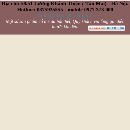
Địa chỉ: 58/51 Lương Khánh Thiện ( Tân Mai) - Hà Nội.
Hotline: 0375935555 - mobile 0977 373 000
Tủ lạnh, máy giặt cũ giá rẻ
Một số sản phẩm có thể đã bán hết, Quý khách vui lòng gọi điện
thước khi đến.