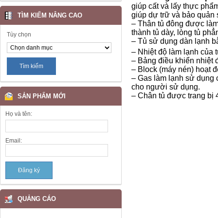
giúp cất và lấy thực phẩm
giúp dự trữ và bảo quản 
TÌM KIẾM NÂNG CAO
– Thân tủ đông được làm 
thành tủ dày, lòng tủ phẳn
Tùy chọn
– Tủ sử dụng dàn lạnh b
– Nhiệt độ làm lạnh của t
– Bảng điều khiển nhiệt 
– Block (máy nén) hoạt độ
– Gas làm lạnh sử dụng c
cho người sử dụng.
– Chân tủ được trang bị 
SẢN PHẨM MỚI
Họ và tên:
Email:
QUẢNG CÁO