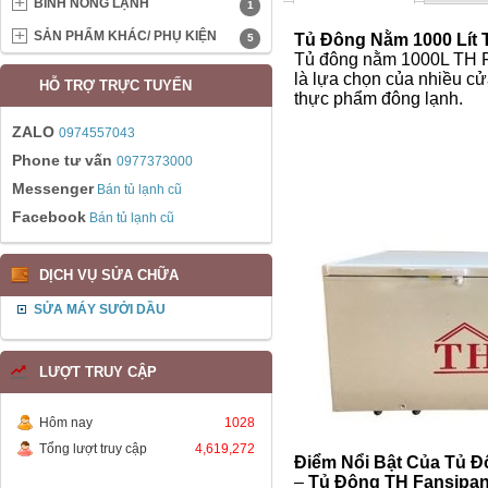
BÌNH NÓNG LẠNH
1
SẢN PHẨM KHÁC/ PHỤ KIỆN
Tủ Đông Nằm 1000 Lít 
5
Tủ đông nằm 1000L TH Fa
là lựa chọn của nhiều cử
HỖ TRỢ TRỰC TUYẾN
thực phẩm đông lạnh.
ZALO
0974557043
Phone tư vấn
0977373000
Messenger
Bán tủ lạnh cũ
Facebook
Bán tủ lạnh cũ
DỊCH VỤ SỬA CHỮA
SỬA MÁY SƯỞI DẦU
LƯỢT TRUY CẬP
Hôm nay
1028
Tổng lượt truy cập
4,619,272
Điểm Nổi Bật Của Tủ Đ
–
Tủ Đông TH Fansipan