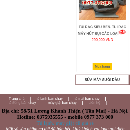
TÚI RÁC SIÊU BỀN. TÚI RÁC
MÁY HÚT BỤI CÁC LOẠI
290,000 VND
Mua hàng
SỬA MÁY SƯỞI DẦU
Trang chủ
tủ lạnh bán chạy
tủ mát bán chạy
tủ đông bán chạy
máy giặt bán chạy
Liên hệ
Địa chỉ: 58/51 Lương Khánh Thiện ( Tân Mai) - Hà Nội.
Hotline: 0375935555 - mobile 0977 373 000
Tủ lạnh, máy giặt cũ giá rẻ
Một số sản phẩm có thể đã bán hết, Quý khách vui lòng gọi điện