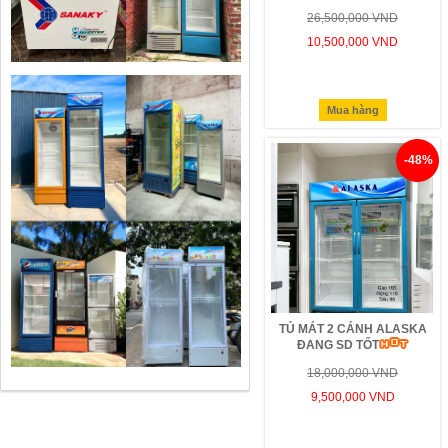
26,500,000 VND
10,500,000 VND
Mua hàng
-48%
TỦ MÁT 2 CÁNH ALASKA
ĐANG SD TỐT
18,000,000 VND
9,500,000 VND