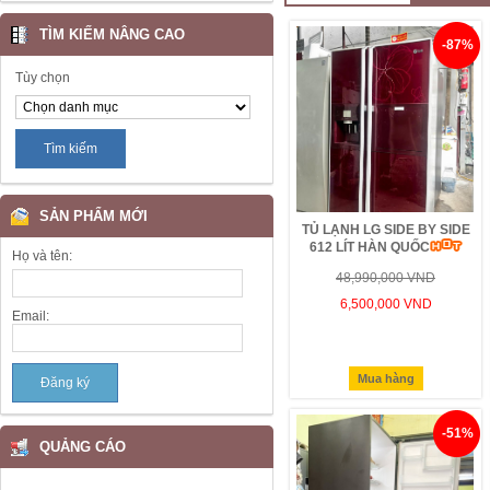
TÌM KIẾM NÂNG CAO
-87%
Tùy chọn
SẢN PHẨM MỚI
TỦ LẠNH LG SIDE BY SIDE
612 LÍT HÀN QUỐC
Họ và tên:
48,990,000 VND
6,500,000 VND
Email:
Mua hàng
-51%
QUẢNG CÁO