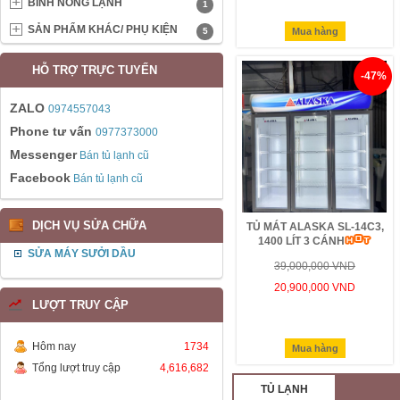
BÌNH NÓNG LẠNH
1
SẢN PHẨM KHÁC/ PHỤ KIỆN
5
Mua hàng
HỖ TRỢ TRỰC TUYẾN
-47%
ZALO
0974557043
Phone tư vấn
0977373000
Messenger
Bán tủ lạnh cũ
Facebook
Bán tủ lạnh cũ
DỊCH VỤ SỬA CHỮA
TỦ MÁT ALASKA SL-14C3,
1400 LÍT 3 CÁNH
SỬA MÁY SƯỞI DẦU
39,000,000 VND
20,900,000 VND
LƯỢT TRUY CẬP
Hôm nay
1734
Mua hàng
Tổng lượt truy cập
4,616,682
TỦ LẠNH