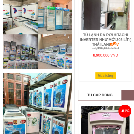
TỦ LẠNH ĐÁ RƠI HITACHI
INVERTER NHƯ MỚI 305 LÍT (
THÁI LAN)
17,990,000 VND
8,900,000 VND
Mua hàng
TỦ CẤP ĐÔNG
-81%