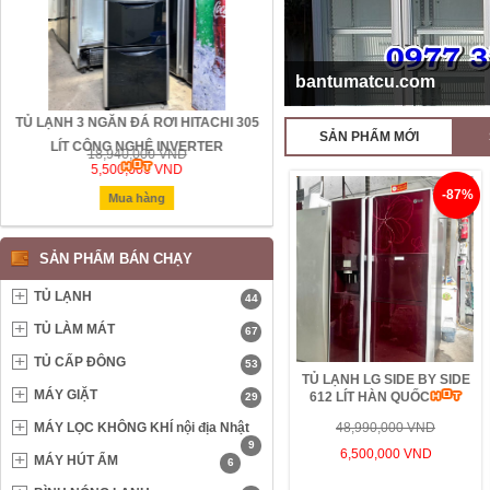
bantumatcu.com
TỦ LẠNH 3 NGĂN ĐÁ RƠI HITACHI 305
TỦ LẠNH 6 CÁNH HITACHI ĐÁ RƠI
SẢN PHẨM MỚI
LÍT CÔNG NGHỆ INVERTER
LÍT INVERTER ĐIỆN 110V
18,940,000 VND
17,000,000 VND
5,500,000 VND
6,200,000 VND
-87%
Mua hàng
Mua hàng
SẢN PHẨM BÁN CHẠY
TỦ LẠNH
44
TỦ LÀM MÁT
67
TỦ CẤP ĐÔNG
53
TỦ LẠNH LG SIDE BY SIDE
MÁY GIẶT
612 LÍT HÀN QUỐC
29
MÁY LỌC KHÔNG KHÍ nội địa Nhật
48,990,000 VND
9
6,500,000 VND
MÁY HÚT ẨM
6