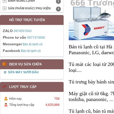
BÌNH NÓNG LẠNH
1
SẢN PHẨM KHÁC/ PHỤ KIỆN
5
HỖ TRỢ TRỰC TUYẾN
ZALO
0974557043
Phone tư vấn
0977373000
Messenger
Bán tủ lạnh cũ
Bán tủ lạnh cũ tại Hà Nộ
Facebook
Bán tủ lạnh cũ
Panasonic, LG, daewo
Tủ mát các loại từ 20
DỊCH VỤ SỬA CHỮA
loại....
SỬA MÁY SƯỞI DẦU
Tủ trưng bày bánh sin
LƯỢT TRUY CẬP
Máy giặt cũ từ 6kg. 7
toshiba, panasonic, ...
Hôm nay
758
Tổng lượt truy cập
4,620,666
Tủ lạnh cũ, bán tủ mát