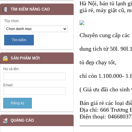
Hà Nội, bán tủ lạnh gi
giá rẻ, máy giặt cũ, m
TÌM KIẾM NÂNG CAO
Tùy chọn
Chuyên cung cấp các l
dung tích từ 50l. 90l.
SẢN PHẨM MỚI
tủ đẹp chạy tốt,
Họ và tên:
chỉ còn 1.100.000- 1.
Email:
( Giá ưu đãi cho sinh 
Bán giá rẻ các loại đi
Địa chỉ: 666 Trương 
Điện thoại: 04668037
QUẢNG CÁO
_________________