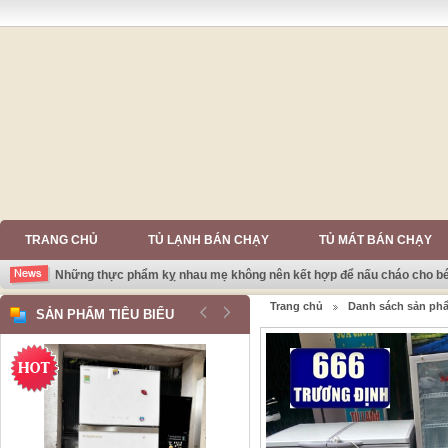
TRANG CHỦ
TỦ LẠNH BÁN CHẠY
TỦ MÁT BÁN CHẠY
Những thực phẩm kỵ nhau mẹ không nên kết hợp để nấu cháo cho b
Trang chủ
Danh sách sản ph
SẢN PHẨM TIÊU BIỂU