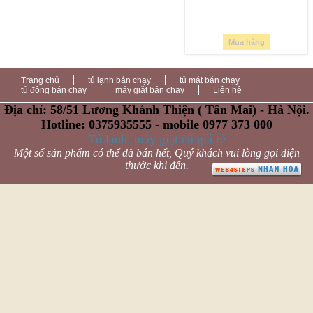
Mua hàng
Trang chủ
tủ lạnh bán chạy
tủ mát bán chạy
tủ đông bán chạy
máy giặt bán chạy
Liên hệ
Địa chỉ: 58/51 Lương Khánh Thiện ( Tân Mai) - Hà Nội.
Hotline: 0375935555 - mobile 0977 373 000
Tủ lạnh, máy giặt cũ giá rẻ
Một số sản phẩm có thể đã bán hết, Quý khách vui lòng gọi điện
thước khi đến.