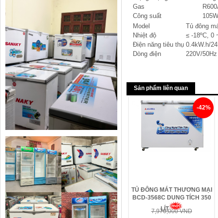
Gas
R600
Công suất
105
Model
Tủ đông má
Nhiệt độ
≤ -18ºC, 0 
Điện năng tiêu thụ
0.4kW.h/24
Dòng điện
220V/50Hz
Sản phẩm liên quan
-42%
TỦ ĐÔNG MÁT THƯƠNG MẠI
BCD-3568C DUNG TÍCH 350
LÍT
7,970,000 VND