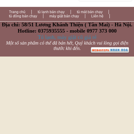
Trang chủ
tủ lạnh bán chạy
tủ mát bán chạy
tủ đông bán chạy
máy giặt bán chạy
Liên hệ
Địa chỉ: 58/51 Lương Khánh Thiện ( Tân Mai) - Hà Nội.
Hotline: 0375935555 - mobile 0977 373 000
Tủ lạnh, máy giặt cũ giá rẻ
Một số sản phẩm có thể đã bán hết, Quý khách vui lòng gọi điện
thước khi đến.