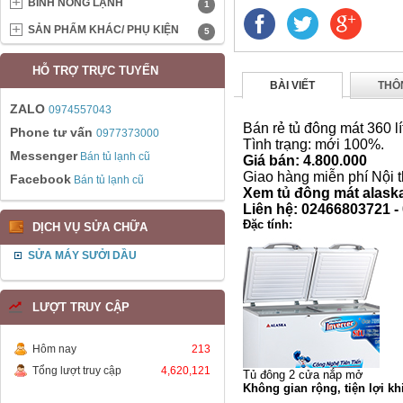
BÌNH NÓNG LẠNH
1
SẢN PHẨM KHÁC/ PHỤ KIỆN
5
HỖ TRỢ TRỰC TUYẾN
BÀI VIẾT
THÔ
ZALO
0974557043
Bán rẻ tủ đông mát 360 lí
Phone tư vấn
0977373000
Tình trạng: mới 100%.
Messenger
Bán tủ lạnh cũ
Giá bán: 4.800.000
Giao hàng miễn phí Nội 
Facebook
Bán tủ lạnh cũ
Xem tủ đông mát alaska
Liên hệ: 02466803721 -
Đặc tính:
DỊCH VỤ SỬA CHỮA
SỬA MÁY SƯỞI DẦU
LƯỢT TRUY CẬP
Hôm nay
213
Tổng lượt truy cập
4,620,121
Tủ đông 2 cửa nắp mở
Không gian rộng, tiện lợi k