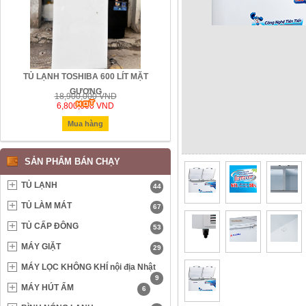
N
TỦ LẠNH TOSHIBA 600 LÍT MẶT
TỦ LẠNH 3 NGĂN ĐÁ RƠI HITACHI
GƯƠNG
LÍT CÔNG NGHỆ INVERTER
18,900,000 VND
18,940,000 VND
6,800,000 VND
5,500,000 VND
Mua hàng
Mua hàng
SẢN PHẨM BÁN CHẠY
TỦ LẠNH
44
TỦ LÀM MÁT
67
TỦ CẤP ĐÔNG
53
MÁY GIẶT
29
MÁY LỌC KHÔNG KHÍ nội địa Nhật
9
MÁY HÚT ẨM
6