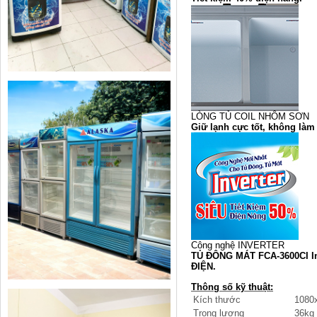
LÒNG TỦ COIL NHÔM SƠN
Giữ lạnh cực tốt, không làm 
Công nghệ INVERTER
TỦ ĐÔNG MÁT FCA-3600CI Inv
ĐIỆN.
Thông số kỹ thuật:
Kích thước
1080
Trọng lượng
36kg