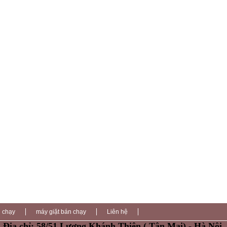
n chạy
máy giặt bán chạy
Liên hệ
Địa chỉ: 58/51 Lương Khánh Thiện ( Tân Mai) - Hà Nội.