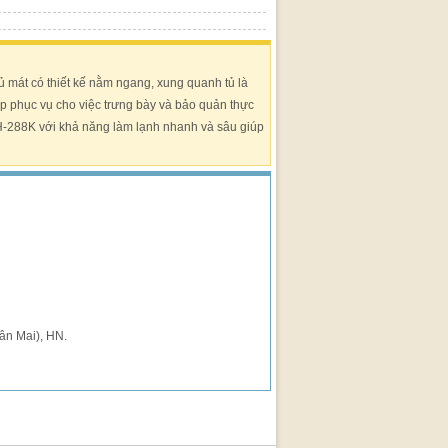
 mát có thiết kế nằm ngang, xung quanh tủ là
ớp phục vụ cho việc trưng bày và bảo quản thực
TỦ MÁT ALASKA SL-14C3, 1400 LÍT 3
TỦ ĐÔNG KÍNH MINI / GLASS DO
-288K với khả năng làm lạnh nhanh và sâu giúp
CÁNH
FREEZER
39,000,000 VND
14,399,000 VND
20,900,000 VND
2,800,000 VND
Mua hàng
Mua hàng
ân Mai), HN.