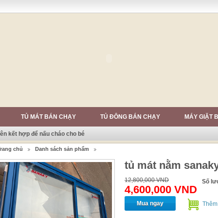
TỦ MÁT BÁN CHẠY
TỦ ĐÔNG BÁN CHẠY
MÁY GIẶT 
n kết hợp để nấu cháo cho bé
rang chủ
Danh sách sản phẩm
tủ mát nằm sanaky 
12,800,000 VND
Số l
4,600,000 VND
Mua ngay
Thêm 