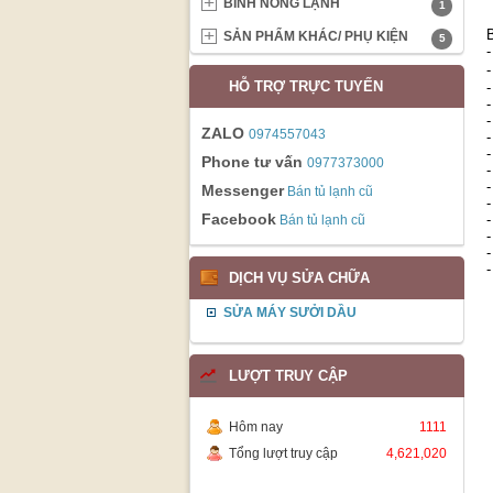
BÌNH NÓNG LẠNH
1
SẢN PHẨM KHÁC/ PHỤ KIỆN
5
-
HỖ TRỢ TRỰC TUYẾN
-
ZALO
0974557043
Phone tư vấn
0977373000
-
Messenger
Bán tủ lạnh cũ
-
Facebook
-
Bán tủ lạnh cũ
-
DỊCH VỤ SỬA CHỮA
SỬA MÁY SƯỞI DẦU
LƯỢT TRUY CẬP
Hôm nay
1111
Tổng lượt truy cập
4,621,020