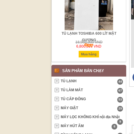
LG SIDE BY SIDE 612 LÍT HÀN
TỦ LẠNH TOSHIBA 600 LÍT MẶT
TỦ 
QUỐC
GƯƠNG
48,990,000 VND
18,900,000 VND
6,500,000 VND
6,800,000 VND
Mua hàng
Mua hàng
SẢN PHẨM BÁN CHẠY
TỦ LẠNH
44
TỦ LÀM MÁT
67
TỦ CẤP ĐÔNG
53
MÁY GIẶT
29
MÁY LỌC KHÔNG KHÍ nội địa Nhật
9
MÁY HÚT ẨM
6