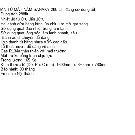
BÁN TỦ MÁT NẰM SANAKY 288 LÍT đang sử dụng tốt.
 Dung tích 288lít
- Nhiệt độ từ 0℃ đến 10℃
- Hai cánh cửa bằng kính lùa chịu lực mở gạt sang.
 Sử dụng quạt đảo nhiệt trong làm lạnh.
- Sử dụng quạt lồng sóc làm lạnh nhanh, sâu.
- Bánh xe di chuyển dễ dàng.
- Lớp thành tủ bằng nhựa ABS cao cấp.
 Lỗ thoát nước dễ dàng vệ sinh.
- Gas R134a thân thiện với môi trường.
 Mặt trước bằng kính chịu lực
 Trọng lượng : 65 Kg
- Kích thước tủ (D x R x C mm): 1600mm x 780mm x 780mm.
- Bảo hành: 03 tháng
 Freeship Nội thành.