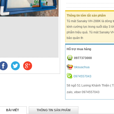
Thông tin tóm tắt sản phẩm
Tủ mát Sanaky VH-288K là dòng tủ
kính cường lực trong suốt dày 3 l
LẠNH 3 NGĂN ĐÁ RƠI HITACHI 305
TỦ LẠNH 6 CÁNH HITACHI ĐÁ RƠI, 430
phẩm hiệu quả. Tủ mát Sanaky VH
LÍT CÔNG NGHỆ INVERTER
LÍT INVERTER ĐIỆN 110V
18,940,000 VND
17,000,000 VND
bảo quản th
5,500,000 VND
6,200,000 VND
Mua hàng
Mua hàng
Hỗ trợ mua hàng
0977373000
bksuachua
0974557043
58 ngõ 51 Lương Khánh Thiện ( T
zalo, viber 0974557043
BÀI VIẾT
THÔNG TIN SẢN PHẨM