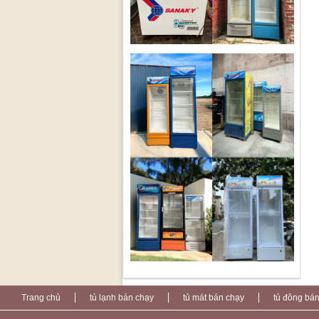
Trang chủ
tủ lạnh bán chạy
tủ mát bán chạy
tủ đông bá